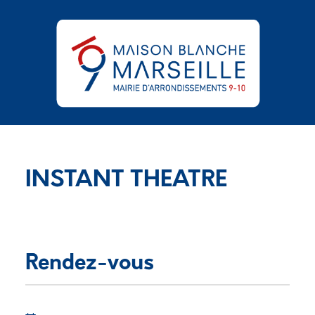
Aller au contenu principal
Panneau de gestion des cookies
INSTANT THEATRE
Rendez-vous