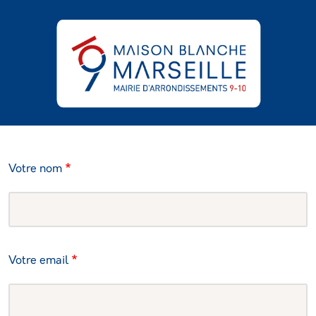
Aller au contenu principal
Panneau de gestion des cookies
Votre nom
Votre email