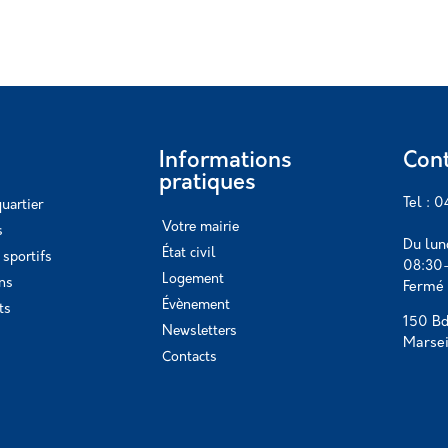
Informations
Cont
pratiques
Tel : 
uartier
Votre mairie
s
Du lun
État civil
sportifs
08:30–
Logement
ins
Fermé 
Évènement
ts
150 Bd
Newsletters
Marsei
Contacts