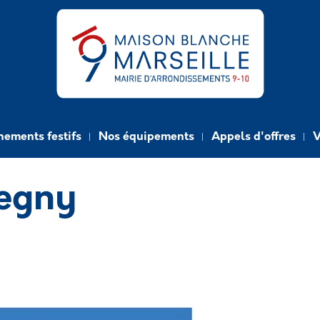
e
nements festifs
Nos équipements
Appels d'offres
V
Regny