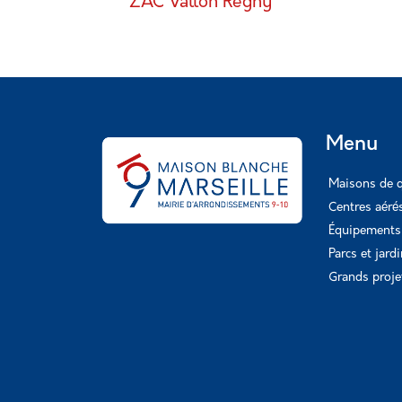
ZAC Vallon Regny
Menu
Maisons de q
Centres aéré
Équipements 
Parcs et jard
Grands proje