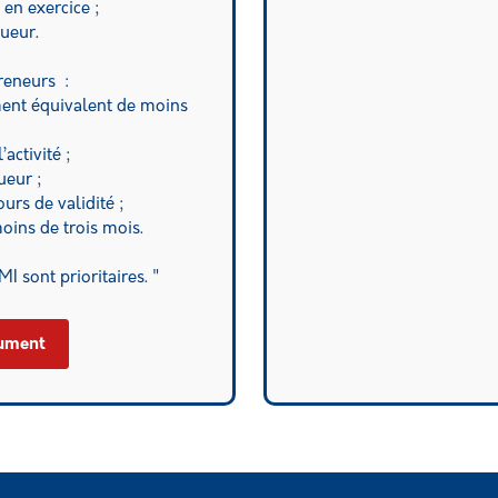
 en exercice ;
gueur.
preneurs :
ment équivalent de moins
activité ;
ueur ;
cours de validité ;
moins de trois mois.
I sont prioritaires. "
cument