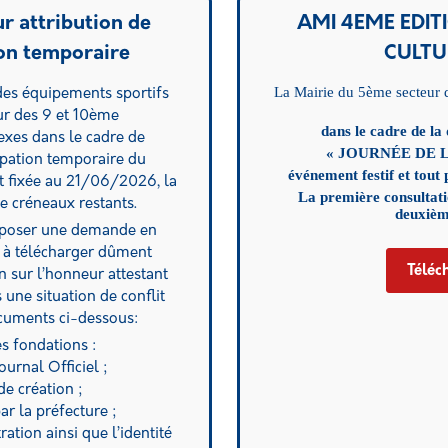
r attribution de
AMI 4EME EDIT
on temporaire
CULTU
La Mairie du 5ème secteur d
 des équipements sportifs
eur des 9 et 10ème
dans le cadre de la
exes dans le cadre de
« JOURNÉE DE 
upation temporaire du
événement festif et tout
it fixée au 21/06/2026, la
La première consultati
e créneaux restants.
deuxièm
déposer une demande en
e à télécharger dûment
Téléc
 sur l’honneur attestant
 une situation de conflit
documents ci-dessous:
es fondations :
ournal Officiel ;
de création ;
ar la préfecture ;
ation ainsi que l’identité